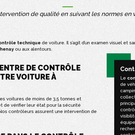
tervention de qualité en suivant les normes en 
ontrôle technique
de voiture. Il s’agit d’un examen visuel et 
thenay
ou aux alentours.
CENTRE DE CONTRÔLE
Cont
TRE VOITURE À
Le
con
de véhi
campin
collect
les voitures de moins de 3,5 tonnes et
princi
 de vérifier leur état pour la sécurité
contrôl
 Nos contrôleurs assurent une intervention de
visibili
équipe
recher