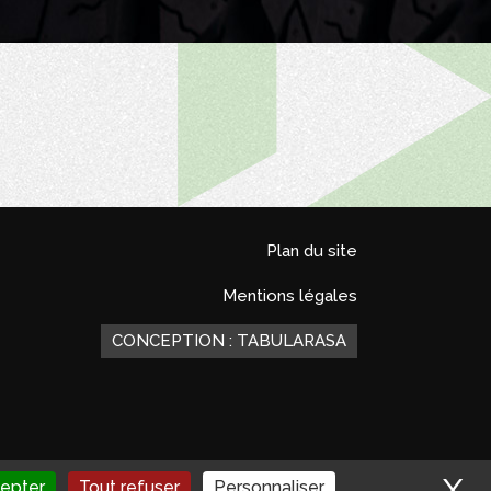
Plan du site
Mentions légales
CONCEPTION : TABULARASA
X
M
epter
Tout refuser
Personnaliser